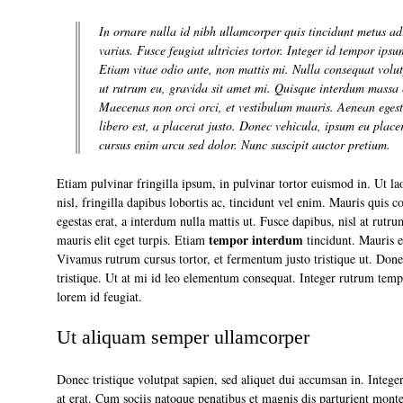
In ornare nulla id nibh ullamcorper quis tincidunt metus ad
varius. Fusce feugiat ultricies tortor. Integer id tempor ips
Etiam vitae odio ante, non mattis mi. Nulla consequat volut
ut rutrum eu, gravida sit amet mi. Quisque interdum massa
Maecenas non orci orci, et vestibulum mauris. Aenean egest
libero est, a placerat justo. Donec vehicula, ipsum eu placer
cursus enim arcu sed dolor. Nunc suscipit auctor pretium.
Etiam pulvinar fringilla ipsum, in pulvinar tortor euismod in. Ut lao
nisl, fringilla dapibus lobortis ac, tincidunt vel enim. Mauris quis
egestas erat, a interdum nulla mattis ut. Fusce dapibus, nisl at rutrum
tempor interdum
mauris elit eget turpis. Etiam
tincidunt. Mauris e
Vivamus rutrum cursus tortor, et fermentum justo tristique ut. Donec
tristique. Ut at mi id leo elementum consequat. Integer rutrum tem
lorem id feugiat.
Ut aliquam semper ullamcorper
Donec tristique volutpat sapien, sed aliquet dui accumsan in. Intege
at erat. Cum sociis natoque penatibus et magnis dis parturient montes