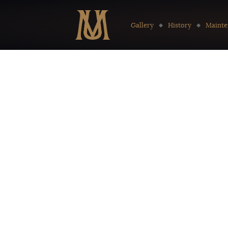
Go to:
Gallery
History
Mainte