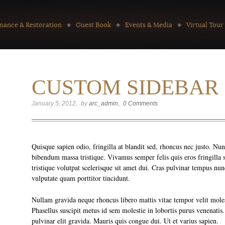
nance & Restoration
Guest Book
Events & Media
Virtual Tour
CUSTOM SIDEBAR
January 5, 2012
by
arc_admin
0 Comments
Quisque sapien odio, fringilla at blandit sed, rhoncus nec justo. Nu
bibendum massa tristique. Vivamus semper felis quis eros fringilla s
tristique volutpat scelerisque sit amet dui. Cras pulvinar tempus nun
vulputate quam porttitor tincidunt.
Nullam gravida neque rhoncus libero mattis vitae tempor velit moles
Phasellus suscipit metus id sem molestie in lobortis purus venenati
pulvinar elit gravida. Mauris quis congue dui. Ut et varius sapien.