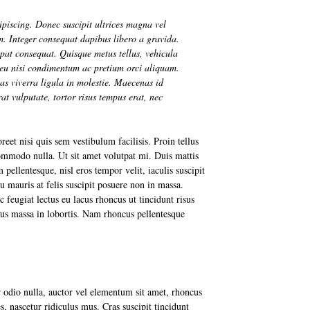
ipiscing. Donec suscipit ultrices magna vel
um. Integer consequat dapibus libero a gravida.
pat consequat. Quisque metus tellus, vehicula
 eu nisi condimentum ac pretium orci aliquam.
as viverra ligula in molestie. Maecenas id
at vulputate, tortor risus tempus erat, nec
reet nisi quis sem vestibulum facilisis. Proin tellus
 commodo nulla. Ut sit amet volutpat mi. Duis mattis
 pellentesque, nisl eros tempor velit, iaculis suscipit
u mauris at felis suscipit posuere non in massa.
 feugiat lectus eu lacus rhoncus ut tincidunt risus
pus massa in lobortis. Nam rhoncus pellentesque
r odio nulla, auctor vel elementum sit amet, rhoncus
, nascetur ridiculus mus. Cras suscipit tincidunt