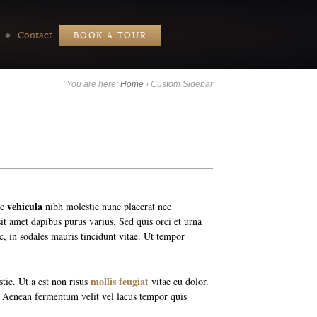
Contact
BOOK A TOUR
You are here:
Home
›
Custom Sidebar
vehicula
nc
nibh molestie nunc placerat nec
it amet dapibus purus varius. Sed quis orci et urna
c, in sodales mauris tincidunt vitae. Ut tempor
mollis feugiat
tie. Ut a est non risus
vitae eu dolor.
s. Aenean fermentum velit vel lacus tempor quis