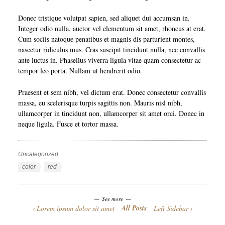
Donec tristique volutpat sapien, sed aliquet dui accumsan in.
Integer odio nulla, auctor vel elementum sit amet, rhoncus at erat.
Cum sociis natoque penatibus et magnis dis parturient montes,
nascetur ridiculus mus. Cras suscipit tincidunt nulla, nec convallis
ante luctus in. Phasellus viverra ligula vitae quam consectetur ac
tempor leo porta. Nullam ut hendrerit odio.
Praesent et sem nibh, vel dictum erat. Donec consectetur convallis
massa, eu scelerisque turpis sagittis non. Mauris nisl nibh,
ullamcorper in tincidunt non, ullamcorper sit amet orci. Donec in
neque ligula. Fusce et tortor massa.
Uncategorized
Categories
Tags
color
red
See more
All Posts
Lorem ipsum dolor sit amet
Left Sidebar