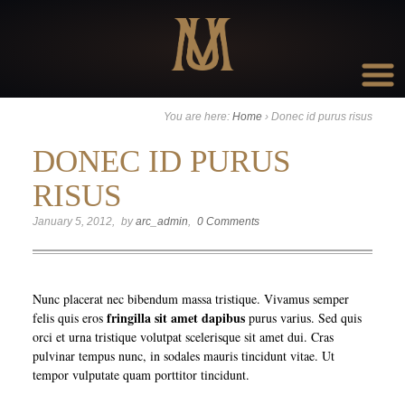
Go to:
You are here:
Home
›
Donec id purus risus
DONEC ID PURUS
RISUS
January 5, 2012
by
arc_admin
0 Comments
Nunc placerat nec bibendum massa tristique. Vivamus semper
fringilla sit amet dapibus
felis quis eros
purus varius. Sed quis
orci et urna tristique volutpat scelerisque sit amet dui. Cras
pulvinar tempus nunc, in sodales mauris tincidunt vitae. Ut
tempor vulputate quam porttitor tincidunt.