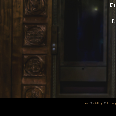
F
L
Home
Gallery
Histor