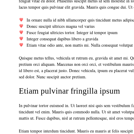
feugiat vitae eu dolor. Phasellus suscipit metus id sem molestie in 
lacus tempor quis pulvinar elit gravida. Mauris quis congue dui. Ut 
In ornare nulla id nibh ullamcorper quis tincidunt metus adipis
Donec suscipit ultrices magna vel varius
Fusce feugiat ultricies tortor. Integer id tempor ipsum
Integer consequat dapibus libero a gravida
Etiam vitae odio ante, non mattis mi. Nulla consequat volutpat
Quisque metus tellus, vehicula ut rutrum eu, gravida sit amet mi.
pretium orci aliquam. Maecenas non orci orci, et vestibulum mauris
id libero est, a placerat justo. Donec vehicula, ipsum eu placerat vu
sed dolor. Nunc suscipit auctor pretium.
Etiam pulvinar fringilla ipsum
In pulvinar tortor euismod in. Ut laoreet nisi quis sem vestibulum faci
tincidunt vel enim. Mauris quis commodo nulla. Ut sit amet volutpat
mattis ut. Fusce dapibus, nisl at rutrum pellentesque, nisl eros tempor
Etiam tempor interdum tincidunt. Mauris eu mauris at felis suscipi