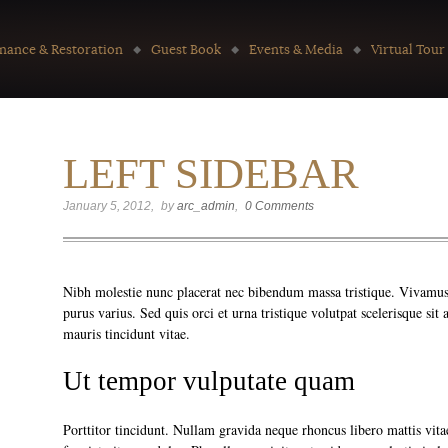
nance & Restoration
Guest Book
Events & Media
Virtual Tour
LEFT SIDEBAR
January 5, 2012
by
arc_admin
0 Comments
Nibh molestie nunc placerat nec bibendum massa tristique. Vivamus s
purus varius. Sed quis orci et urna tristique volutpat scelerisque si
mauris tincidunt vitae.
Ut tempor vulputate quam
Porttitor tincidunt. Nullam gravida neque rhoncus libero mattis vitae