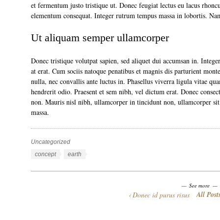
et fermentum justo tristique ut. Donec feugiat lectus eu lacus rhoncus
elementum consequat. Integer rutrum tempus massa in lobortis. Nam
Ut aliquam semper ullamcorper
Donec tristique volutpat sapien, sed aliquet dui accumsan in. Intege
at erat. Cum sociis natoque penatibus et magnis dis parturient montes
nulla, nec convallis ante luctus in. Phasellus viverra ligula vitae q
hendrerit odio. Praesent et sem nibh, vel dictum erat. Donec consecte
non. Mauris nisl nibh, ullamcorper in tincidunt non, ullamcorper sit
massa.
Uncategorized
Categories
Tags
concept
earth
See more
All Post
Donec id purus risus