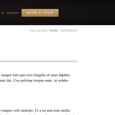
Contact
BOOK A TOUR
You are here:
Home
›
Left Sidebar
emper felis quis eros fringilla sit amet dapibus
t amet dui. Cras pulvinar tempus nunc, in sodales
 tempor velit molestie. Ut a est non risus mollis