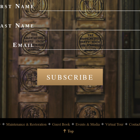
irst Name
ast Name
Email
SUBSCRIBE
y
Maintenance & Restoration
Guest Book
Events & Media
Virtual Tour
Contac
Top