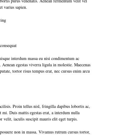
lobortis purus venenatis. Aenean fermentum velit vel
et varius sapien.
cing
 consequat
 Quisque interdum massa eu nisi condimentum ac
. Aenean egestas viverra ligula in molestie. Maecenas
lputate, tortor risus tempus erat, nec cursus enim arcu
lisis. Proin tellus nisl, fringilla dapibus lobortis ac,
 mi. Duis mattis egestas erat, a interdum nulla
 velit, iaculis suscipit mauris elit eget turpis.
t posuere non in massa. Vivamus rutrum cursus tortor,